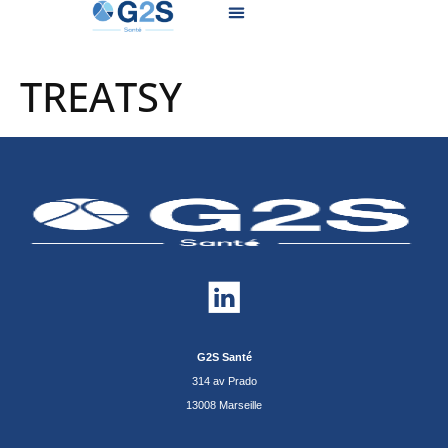
TREATSY
G2S Santé
314 av Prado
13008 Marseille