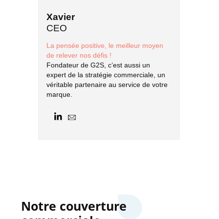
Xavier
Mari
CEO
Doct
La pensée positive, le meilleur moyen
Parce q
de relever nos défis !
Marie s
Fondateur de G2S, c’est aussi un
scienti
expert de la stratégie commerciale, un
maîtres
véritable partenaire au service de votre
profess
marque.
À vos n
Notre couverture