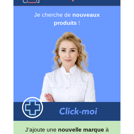
Je cherche de
nouveaux
produits
!
J’ajoute une
nouvelle marque
à