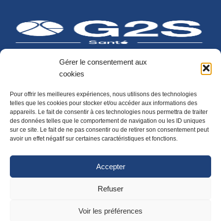
Gérer le consentement aux
cookies
Pour offrir les meilleures expériences, nous utilisons des technologies
G2S Santé
telles que les cookies pour stocker et/ou accéder aux informations des
314 av Prado
appareils. Le fait de consentir à ces technologies nous permettra de traiter
des données telles que le comportement de navigation ou les ID uniques
13008 Marseille
sur ce site. Le fait de ne pas consentir ou de retirer son consentement peut
avoir un effet négatif sur certaines caractéristiques et fonctions.
contact@g2s-sante.fr
07 89 01 21 02
Accepter
Refuser
Mentions Légales
Confidentialité / Cookie
Voir les préférences
Agence Hookipa